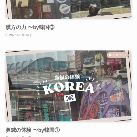
漢方の力 〜by韓国③
2025年6月26日
店長ブログ
鼻鍼の体験 〜by韓国①