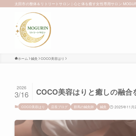
太田市の整体＆リトリートサロン｜心と体を癒す女性専用サロン MOGUR
ホーム
鍼灸
COCO美容はり
2026
COCO美容はりと癒しの融合
3/16
COCO美容はり
店長ブログ
群馬の鍼灸師
鍼灸
2025年11月