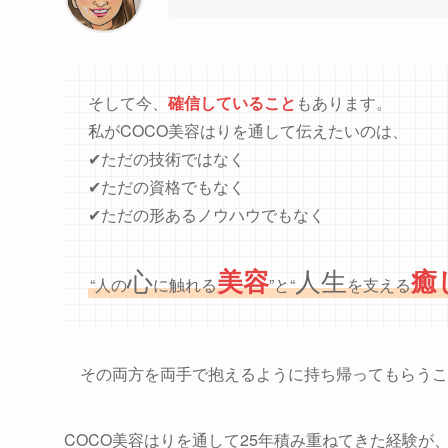
そして今、
確信していること
もあります。
私がCOCO美容はりを通して伝えたいのは、
✔ただの技術ではなく
✔ただの資格でもなく
✔ただの形あるノウハウでもなく
心
美容
人生
癒
“人の
に触れる
”と“
を支える
その両方を両手で抱えるように持ち帰ってもらうこ
COCO美容はりを通して25年積み重ねてきた経験が