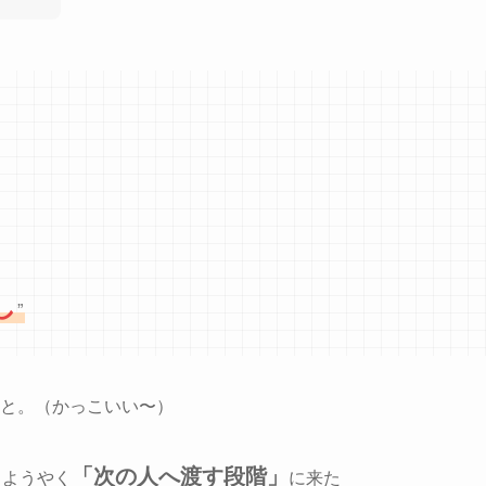
し
”
と。（かっこいい〜）
「次の人へ渡す段階」
、ようやく
に来た