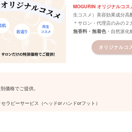
MOGURIN オリジナルコス
生コスメ）美容効果成分高
＊サロン・代理店のみの２
無香料・無着色
・自然派化
オリジナルコ
特別価格でご提供。
クセラピーサービス（ヘッドor ハンドorフット）