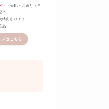
メ
（美肌・若返り・再
配合
大特典あり！！
粧品
スメはこちら