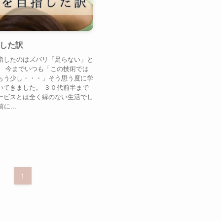
した訳
指したのはズバリ「足らない」と
。 今までいつも「この技術では
もう少し・・・」そう思う度に学
いてきました。 ３０代前半まで
ービスとは全く縁のない生活でし
に...
1