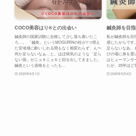
COCO美容はり®︎との出会い
鍼灸師を目指
鍼灸師の国家試験に合格して少し落ち着いたこ
私が鍼灸師を目
ろ…。 「鍼灸」というMOGURINの柱が1つ増え
感じたからです
た安堵感に酔いしれる間もなく相変わらず、ん〜
足らないなあ。
何か足らないなぁ…と。ほぼ病気のような「足ら
びの場に身を置
ない病」がニョキニョキと顔を出してきました。
はヒューマンサ
鍼灸という資格をとったも...
たが、25年ほど前
2025年9月1日
2025年5月4日