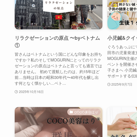
リラクゼーションの原点 〜byベトナム
小児鍼&クイ
①
ぐろうあっぷにて
田市の児童発達
皆さんはベトナムという国にどんな印象をお持ち
MOGURIN主
ですか？私のそしてMOGURINにとってのリラク
ベントを開催さ
ゼーションの原点はベトナムと言っても過言では
子さまへ 小児
ありません。 初めて渡航したのは、約15年ほど
サポートする伝統
前…当時は日本の昭和30年代〜40年代を醸し出
す何となく懐かしい…ベト...
2025年9月7日
2025年10月16日
COCO美容はり