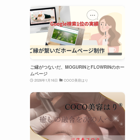
ご縁がつないだ、MOGURINとFLOWRINのホー
ムページ
2026年1月16日
COCO美容はり