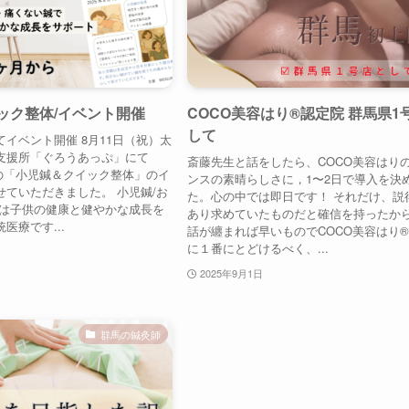
ック整体/イベント開催
COCO美容はり®︎認定院 群馬県1
して
イベント開催 8月11日（祝）太
支援所「ぐろうあっぷ」にて
斎藤先生と話をしたら、COCO美容はり
催の「小児鍼＆クイック整体」のイ
ンスの素晴らしさに，1〜2日で導入を決
せていただきました。 小児鍼/お
た。心の中では即日です！ それだけ、説
鍼は子供の健康と健やかな成長を
あり求めていたものだと確信を持ったか
医療です...
話が纏まれば早いものでCOCO美容はり®
に１番にとどけるべく、...
2025年9月1日
群馬の鍼灸師