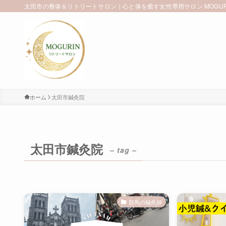
太田市の整体＆リトリートサロン｜心と体を癒す女性専用サロン MOGUR
ホーム
太田市鍼灸院
太田市鍼灸院
– tag –
群馬の鍼灸師