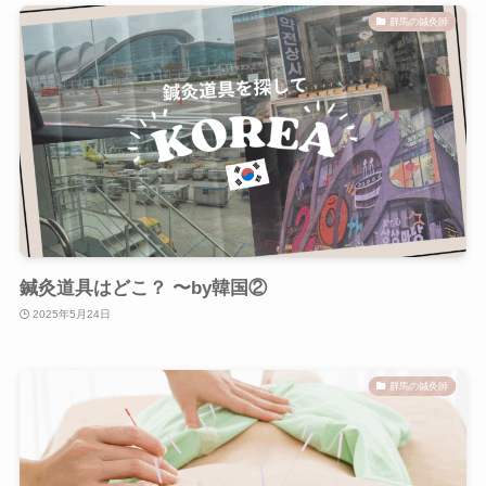
群馬の鍼灸師
鍼灸道具はどこ？ 〜by韓国②
2025年5月24日
群馬の鍼灸師