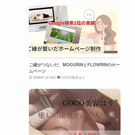
ご縁がつないだ、MOGURINとFLOWRINのホー
ムページ
2026年1月16日
COCO美容はり