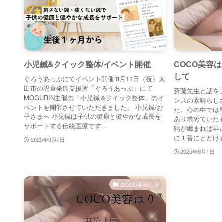
小児鍼&クイック整体/イベント開催
COCO美容は
して
ぐろうあっぷにてイベント開催 8月11日（祝）太
田市の児童発達支援所「ぐろうあっぷ」にて
斎藤先生と話を
MOGURIN主催の「小児鍼＆クイック整体」のイ
ンスの素晴らし
ベントを開催させていただきました。 小児鍼/お
た。心の中では
子さまへ 小児鍼は子供の健康と健やかな成長を
あり求めていた
サポートする伝統医療です...
話が纏まれば早い
に１番にとどける
2025年9月7日
2025年9月1日
COCO美容はり