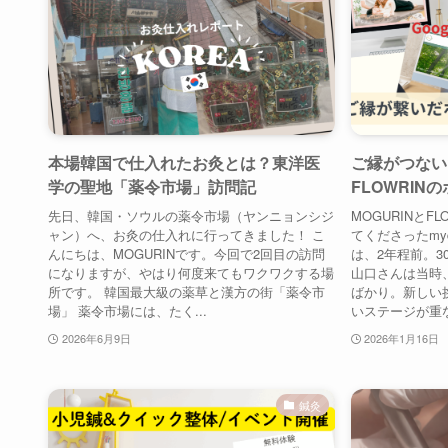
本場韓国で仕入れたお灸とは？東洋医
ご縁がつないだ
学の聖地「薬令市場」訪問記
FLOWRIN
先日、韓国・ソウルの薬令市場（ヤンニョンシジ
MOGURINとF
ャン）へ、お灸の仕入れに行ってきました！ こ
てくださったmy
んにちは、MOGURINです。今回で2回目の訪問
は、2年程前。
になりますが、やはり何度来てもワクワクする場
山口さんは当時
所です。 韓国最大級の薬草と漢方の街「薬令市
ばかり。新しい
場」 薬令市場には、たく...
いステージが重な
2026年6月9日
2026年1月16日
鍼灸