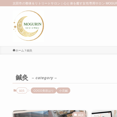
太田市の整体＆リトリートサロン｜心と体を癒す女性専用サロン MOGUR
ホーム
鍼灸
鍼灸
– category –
鍼灸
COCO美容はり
小児鍼
鍼灸