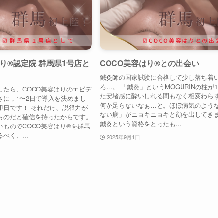
り®︎認定院 群馬県1号店と
COCO美容はり®︎との出会い
鍼灸師の国家試験に合格して少し落ち着
ろ…。 「鍼灸」というMOGURINの柱が
したら、COCO美容はりのエビデ
た安堵感に酔いしれる間もなく相変わら
さに，1〜2日で導入を決めまし
何か足らないなぁ…と。ほぼ病気のよう
即日です！ それだけ、説得力が
ない病」がニョキニョキと顔を出してき
ものだと確信を持ったからです。
鍼灸という資格をとったも...
ものでCOCO美容はり®︎を群馬
べく、...
2025年9月1日