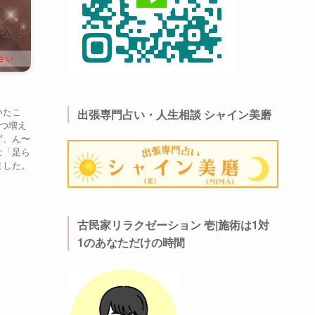
いたこ
出張専門占い・人生相談 シャイン美磨
1つ増え
ず、ん〜
な「足ら
ました。
古民家リラクゼーション 壱|施術は1対
1のあなただけの時間