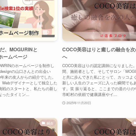
、MOGURINと
COCO美容はりと癒しの融合を次
のホームページ
へ
LOWRINのホームページを制作し
COCO美容はりの認定講師になりました。 
designの山口さんとの出会い
間、施術者として、そしてサロン「MOGU
30年来の友人からの紹介でした。
と共に歩んできた私にとって、カッコよ
、Webデザイナーとして独立した
新しい人生のフェーズに入った瞬間でも
挑戦のスタートと、私たちの新し
す。笑 振り返ると、ここまでの道のりの
ったタイミン...
市町村の依頼で健康講座やイ...
2025年11月20日
鍼灸